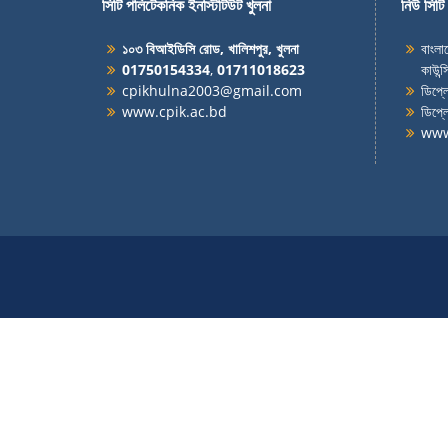
সিটি পলিটেকনিক ইনস্টিটিউট খুলনা
নিউ সিটি 
১০৩ বিআইডিসি রোড, খালিশপুর, খুলনা
বাংলা
01750154334
,
01711018623
কাউন
cpikhulna2003@gmail.com
ডিপ্লো
www.cpik.ac.bd
ডিপ্ল
www