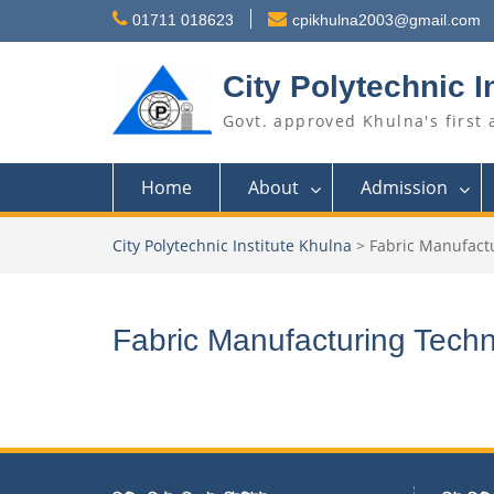
Skip
01711 018623
cpikhulna2003@gmail.com
to
content
City Polytechnic I
Govt. approved Khulna's first 
Home
About
Admission
City Polytechnic Institute Khulna
>
Fabric Manufact
Fabric Manufacturing Tech