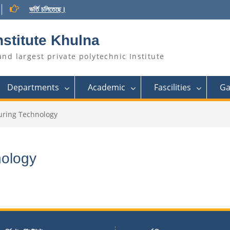
ভর্তি চলিতেছে।
nstitute Khulna
and largest private polytechnic Institute
Departments
Academic
Fascilities
Ga
uring Technology
nology