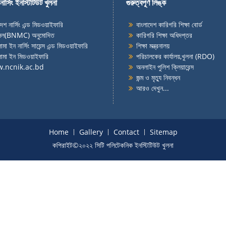
নার্সিং ইনস্টিটিউট খুলনা
গুরুত্বপূর্ণ লিঙ্ক
দেশ নার্সিং এন্ড মিডওয়াইফারি
বাংলাদেশ কারিগরি শিক্ষা বোর্ড
্সিল(BNMC) অনুমোদিত
কারিগরি শিক্ষা অধিদপ্তর
মা ইন নার্সিং সায়েন্স এন্ড মিডওয়াইফারি
শিক্ষা মন্ত্রনালয়
োমা ইন মিডওয়াইফারি
পরিচালকের কার্যালয়,খুলনা (RDO)
.ncnik.ac.bd
অনলাইন পুলিশ ক্লিয়ারেন্স
জন্ম
ও
মৃত্যু নিবন্ধন
আরও দেখুন...
Home
Gallery
Contact
Sitemap
কপিরাইট©২০২২ সিটি পলিটেকনিক ইনস্টিটিউট খুলনা