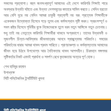
সকলের প্রত্যাশা। বহুল জনসংখ্যাপূর্ণ আমাদের এই দেশে কারিগরি শিক্ষাই পারে
অবস্থার উন্নতি ঘটাতে এবং উন্নত দেশসমূহের কাতারে সামিল করতে। সেদিন হয়তো
আর বেশি দূরে নয় যেদিন আমরা চাকুরী প্রত্যাশী নয় বরং প্রত্যেক শিক্ষার্থীকে
একেকজন উদ্যোক্তা হিসেবে গড়ে তুলব এবং কর্মসংস্থান সৃষ্টি করব। স্বয়ংসম্পূর্ণ ও
সবল রাষ্ট্র হিসেবে পৃথিবীর বুকে নিজেদেরকে তুলে ধরব নতুন আঙ্গিকে নতুন চেতনায়।
শুধু তাই নয় নেতৃত্বে কারিগরি শিক্ষার্থীরা থাকবে অগ্রভাগে। তাদের উদ্ভাবনী ও
সৃজনশীল চিন্তা-আবিস্কার জীবনযাত্রায় আনবে স্বাচ্ছন্দ্যময় পরিবর্তন। সময়ের
পরিবর্তনের ধারায় আমরা থাকব প্রথম সারিতে। প্রাণচাঞ্চল্য ও কর্মব্যস্ততায় আমাদের
জীবন হয়ে উঠবে উপভোগ্য আর নৈতিকতায় থাকব আপসহীন। চিরমহান মঙ্গলময়
সৃষ্টিকর্তার নিকট এমনই প্রার্থনা ও সমর্পণ রেখে কৃতজ্ঞতায় অন্তর পূর্ণ হোক।
শেখ হাবিবুর রহমান
উপাধ্যক্ষ
সিটি পলিটেকনিক ইন্সটিটিউট খুলনা
সিটি পলিটেকনিক ইনস্টিটিউট খুলনা