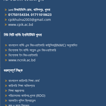
১০৩ বিআইডিসি রোড, খালিশপুর, খুলনা
01750154334
,
01711018623
cpikhulna2003@gmail.com
www.cpik.ac.bd
নিউ সিটি নার্সিং ইনস্টিটিউট খুলনা
বাংলাদেশ নার্সিং এন্ড মিডওয়াইফারি কাউন্সিল(BNMC) অনুমোদিত
ডিপ্লোমা ইন নার্সিং সায়েন্স এন্ড মিডওয়াইফারি
ডিপ্লোমা ইন মিডওয়াইফারি
www.ncnik.ac.bd
গুরুত্বপূর্ণ লিঙ্ক
বাংলাদেশ কারিগরি শিক্ষা বোর্ড
কারিগরি শিক্ষা অধিদপ্তর
শিক্ষা মন্ত্রনালয়
পরিচালকের কার্যালয়,খুলনা (RDO)
অনলাইন পুলিশ ক্লিয়ারেন্স
জন্ম
ও
মৃত্যু নিবন্ধন