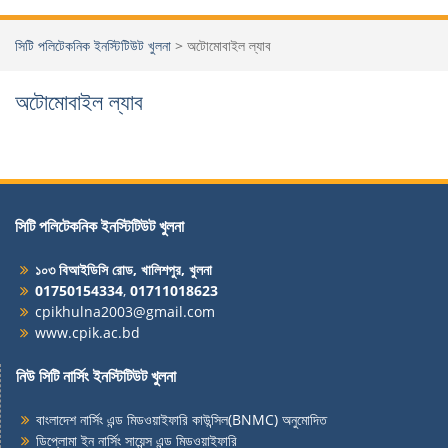
সিটি পলিটেকনিক ইনস্টিটিউট খুলনা
>
অটোমোবাইল ল্যাব
অটোমোবাইল ল্যাব
সিটি পলিটেকনিক ইনস্টিটিউট খুলনা
১০৩ বিআইডিসি রোড, খালিশপুর, খুলনা
01750154334
,
01711018623
cpikhulna2003@gmail.com
www.cpik.ac.bd
নিউ সিটি নার্সিং ইনস্টিটিউট খুলনা
বাংলাদেশ নার্সিং এন্ড মিডওয়াইফারি কাউন্সিল(BNMC) অনুমোদিত
ডিপ্লোমা ইন নার্সিং সায়েন্স এন্ড মিডওয়াইফারি